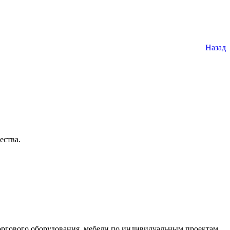
Назад
ества.
оргового оборудования, мебели по индивидуальным проектам,