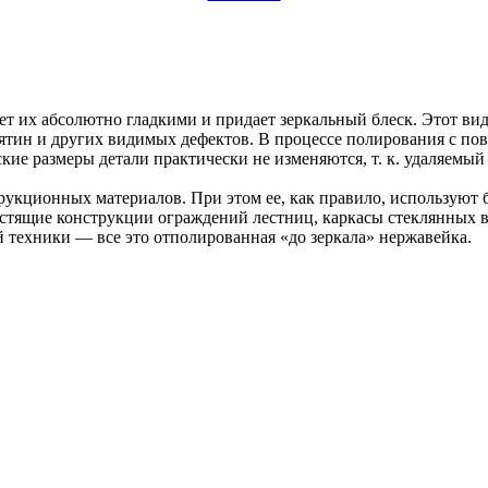
ает их абсолютно гладкими и придает зеркальный блеск. Этот в
мятин и других видимых дефектов. В процессе полирования с по
ие размеры детали практически не изменяются, т. к. удаляемый
укционных материалов. При этом ее, как правило, используют
стящие конструкции ограждений лестниц, каркасы стеклянных в
й техники — все это отполированная «до зеркала» нержавейка.